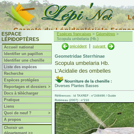
L
Carnets du Lépidoptériste Franç
ESPACE
Espèces françaises
>
Géomètres
>
Scopula umbelaria (Hb.)
LÉPIDOPTÈRES
|
précédent
suivant
Accueil national
Identifier un papillon
Geometridae Sterrhinae
Identifier une chenille
Scopula umbelaria Hb.
Liste des espèces
L'Acidalie des ombelles
Recherche
Espèces protégées
Nourriture de la chenille :
Diverses Plantes Basses
Reportages et dossiers
>
Docs à télécharger
Références : Id TAXREF : n°248496 / Guide
Pratique
Robineau (2007) : n°210
Liens
Quoi de neuf ?
>
A propos
Choisir un
département >>