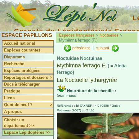
L
Carnets du Lépidoptériste Franç
ESPACE PAPILLONS
Espèces françaises
>
Noctuelles
>
Mythimna ferrago (F.)
Accueil national
|
précédent
suivant
Espèces courantes
Diaporama
Noctuidae Noctuinae
Recherche
Mythimna ferrago F.
( = Aletia
Espèces protégées
ferrago)
Reportages et dossiers
>
La Noctuelle lythargyrée
Docs à télécharger
Nourriture de la chenille :
Pratique
Graminées
Liens
Quoi de neuf ?
>
Références : Id TAXREF : n°249558 / Guide
Robineau (2007) : n°1436
A propos
Choisir un
département >>
Espace Lépidoptères >>