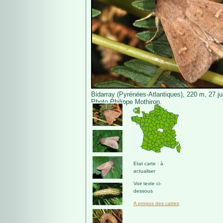
Bidarray (Pyrénées-Atlantiques), 220 m, 27 jui
Photo Philippe Mothiron.
Etat carte : à
actualiser
Voir texte ci-
dessous
A propos des cartes