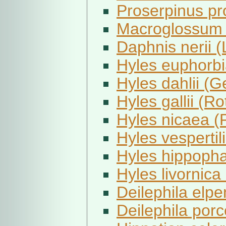
Proserpinus pro
Macroglossum s
Daphnis nerii (
Hyles euphorbi
Hyles dahlii (G
Hyles gallii (Rot
Hyles nicaea (
Hyles vespertil
Hyles hippopha
Hyles livornica
Deilephila elpe
Deilephila porce