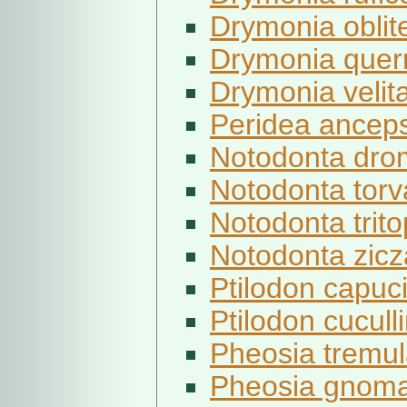
Drymonia oblite
Drymonia quern
Drymonia velita
Peridea ancep
Notodonta drom
Notodonta torv
Notodonta trito
Notodonta zicz
Ptilodon capuci
Ptilodon cucull
Pheosia tremula
Pheosia gnoma