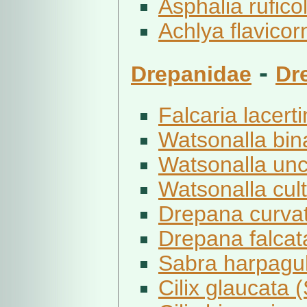
Asphalia ruficol
Achlya flavicorn
-
Drepanidae
Dr
Falcaria lacerti
Watsonalla bina
Watsonalla unc
Watsonalla cultr
Drepana curvat
Drepana falcata
Sabra harpagul
Cilix glaucata 