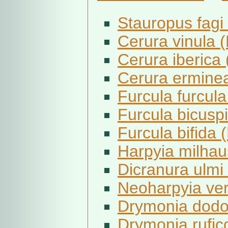
Stauropus fagi 
Cerura vinula (
Cerura iberica (
Cerura erminea
Furcula furcula 
Furcula bicuspi
Furcula bifida
Harpyia milhaus
Dicranura ulmi 
Neoharpyia ver
Drymonia dodo
Drymonia rufico