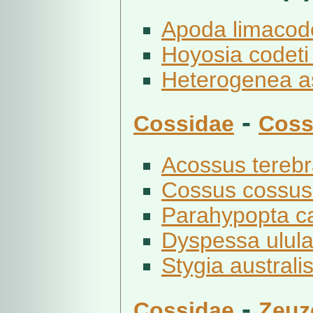
Apoda limacode
Hoyosia codeti
Heterogenea as
-
Cossidae
Coss
Acossus terebr
Cossus cossus 
Parahypopta c
Dyspessa ulula
Stygia australis
-
Cossidae
Zeuz