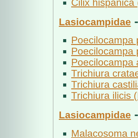
Cilix hispanica
Lasiocampidae
Poecilocampa p
Poecilocampa po
Poecilocampa a
Trichiura cratae
Trichiura castil
Trichiura ilicis
Lasiocampidae
Malacosoma neu