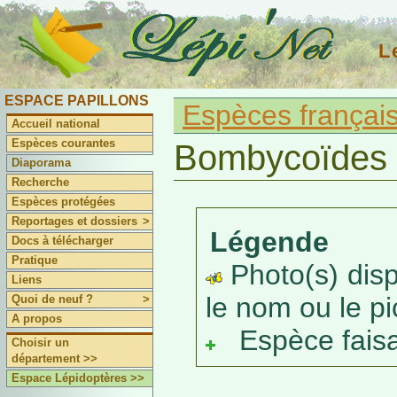
L
ESPACE PAPILLONS
Espèces françai
Accueil national
Espèces courantes
Bombycoïdes
Diaporama
Recherche
Espèces protégées
Reportages et dossiers
>
Légende
Docs à télécharger
Pratique
Photo(s) dispo
Liens
le nom ou le pic
Quoi de neuf ?
>
A propos
Espèce faisant
Choisir un
département >>
Espace Lépidoptères >>