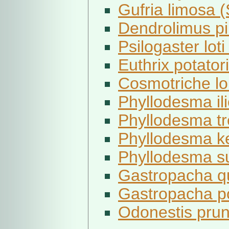
Gufria limosa (
Dendrolimus pin
Psilogaster loti
Euthrix potatori
Cosmotriche lob
Phyllodesma ilic
Phyllodesma tre
Phyllodesma ke
Phyllodesma su
Gastropacha que
Gastropacha pop
Odonestis pruni