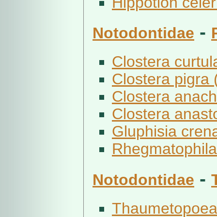
Hippotion celeri
-
Notodontidae
Clostera curtula
Clostera pigra 
Clostera anach
Clostera anast
Gluphisia crena
Rhegmatophila a
-
Notodontidae
Thaumetopoea 