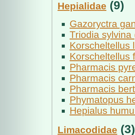
(9)
Hepialidae
Gazoryctra gan
Triodia sylvina 
Korscheltellus 
Korscheltellus
Pharmacis pyre
Pharmacis carn
Pharmacis bert
Phymatopus hec
Hepialus humuli
(3)
Limacodidae