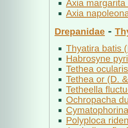
Axia margarita 
Axia napoleona
-
Drepanidae
Th
Thyatira batis (
Habrosyne pyri
Tethea ocularis
Tethea or (D. &
Tetheella fluct
Ochropacha dup
Cymatophorina 
Polyploca riden