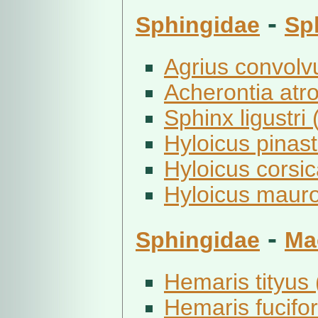
-
Sphingidae
Sp
Agrius convolvu
Acherontia atro
Sphinx ligustri 
Hyloicus pinastr
Hyloicus corsic
Hyloicus maur
-
Sphingidae
Ma
Hemaris tityus 
Hemaris fucifor