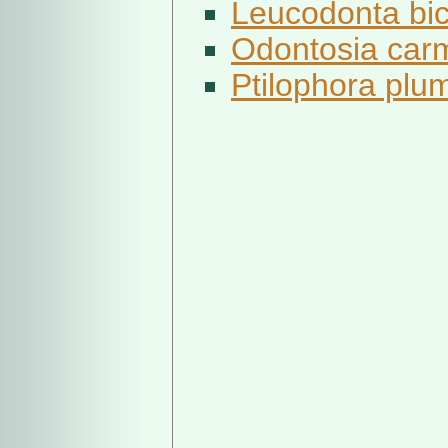
Leucodonta bico
Odontosia carm
Ptilophora plum