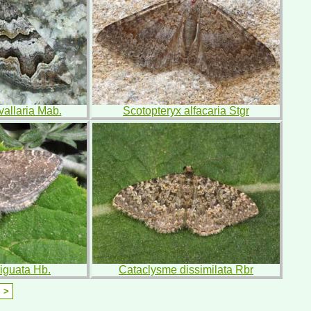
vallaria Mab.
Scotopteryx alfacaria Stgr
iguata Hb.
Cataclysme dissimilata Rbr
>