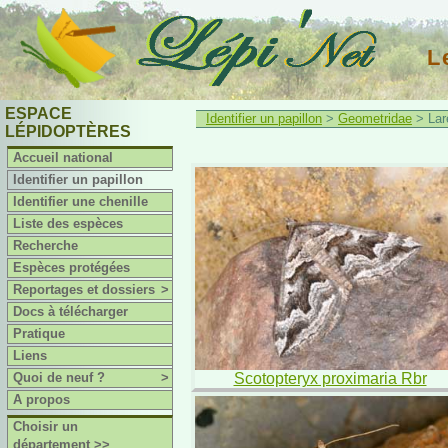
L
ESPACE
Identifier un papillon
>
Geometridae
> Lar
LÉPIDOPTÈRES
Accueil national
Identifier un papillon
Identifier une chenille
Liste des espèces
Recherche
Espèces protégées
Reportages et dossiers
>
Docs à télécharger
Pratique
Liens
Quoi de neuf ?
>
Scotopteryx proximaria Rbr
A propos
Choisir un
département >>