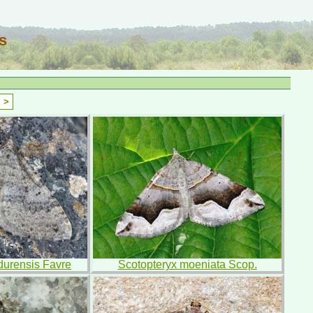
s
>
durensis Favre
Scotopteryx moeniata Scop.