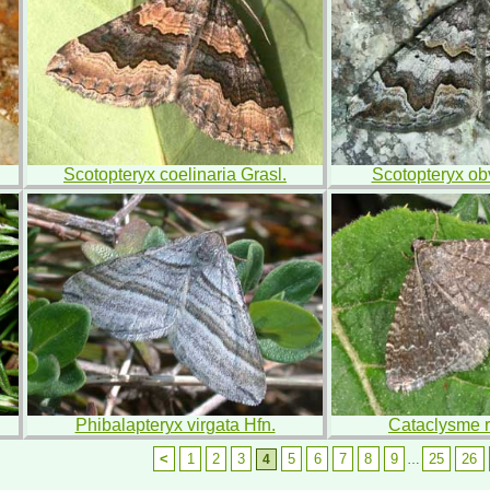
Scotopteryx coelinaria Grasl.
Scotopteryx ob
Phibalapteryx virgata Hfn.
Cataclysme r
<
1
2
3
5
6
7
8
9
25
26
4
…