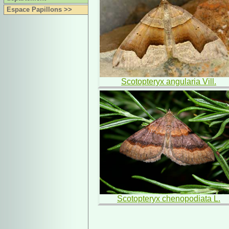
Espace Papillons >>
Scotopteryx angularia Vill.
Scotopteryx chenopodiata L.