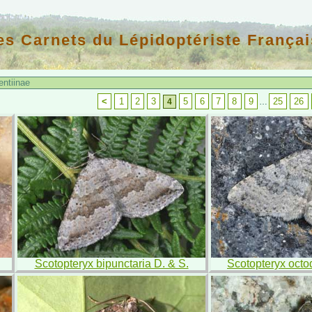
es Carnets du Lépidoptériste Françai
entiinae
<
1
2
3
5
6
7
8
9
25
26
4
…
Scotopteryx bipunctaria D. & S.
Scotopteryx octo