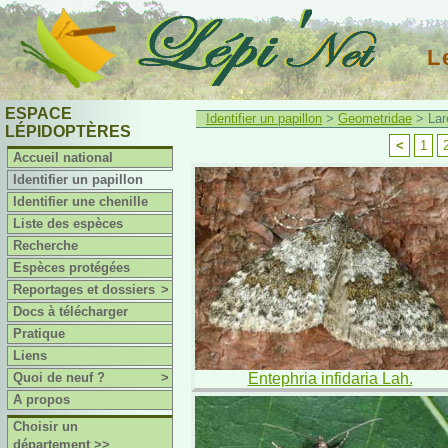
L
ESPACE
Identifier un papillon
>
Geometridae
> Lar
LÉPIDOPTÈRES
<
1
Accueil national
Identifier un papillon
Identifier une chenille
Liste des espèces
Recherche
Espèces protégées
Reportages et dossiers
>
Docs à télécharger
Pratique
Liens
Quoi de neuf ?
>
Entephria infidaria Lah.
A propos
Choisir un
département >>