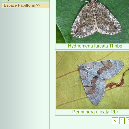
Espace Papillons >>
Hydriomena furcata Thnbg
Pennithera ulicata Rbr
<
1